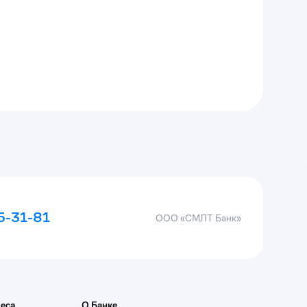
5-31-81
ООО «СМЛТ Банк»
еса
О Банке