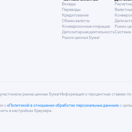
Вклады
Расчетны
Переводы
Валютны
Кредитование
Конверс
Обмен валюты
Депозита
Конверсионные операции
Рынок це
Депозитарная деятельность
Система 
Рынок ценных бумаг
участником рынка ценных бумаг
Информация о процентных ставках по
ии с
«Политикой в отношении обработки персональных данных»
с цель
ить в настройках браузера.