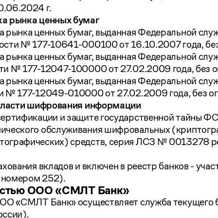
.06.2024 г.
ка рынка ценных бумаг
а рынка ценных бумаг, выданная Федеральной слу
сти № 177-10641-000100 от 16.10.2007 года, без
а рынка ценных бумаг, выданная Федеральной слу
и № 177-12047-100000 от 27.02.2009 года, без о
а рынка ценных бумаг, выданная Федеральной слу
 № 177-12049-010000 от 27.02.2009 года, без ог
области шифрования информации
ертификации и защите государственной тайны ФСБ
ического обслуживания шифровальных (криптогра
ографических) средств, серия ЛСЗ № 0013278 рег
хования вкладов и включен в реестр банков - уча
д номером 252).
ностью ООО «СМЛТ Банк»
ООО «СМЛТ Банк» осуществляет служба текущего 
оссии).